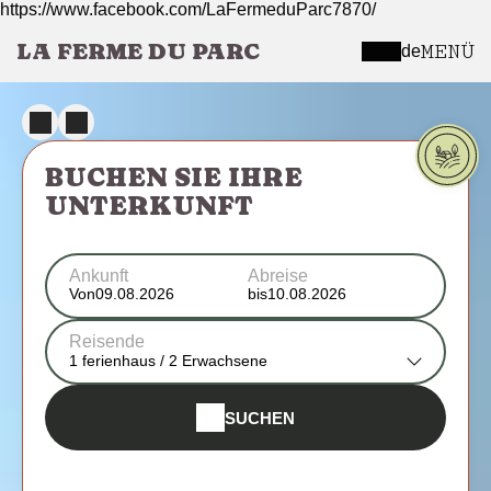
https://www.facebook.com/LaFermeduParc7870/
LA FERME DU PARC
MENÜ
de
BUCHEN SIE IHRE
UNTERKUNFT
Ankunft
Abreise
Von
bis
Reisende
1
ferienhaus /
2
Erwachsene
SUCHEN