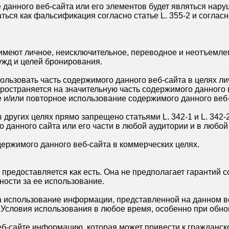
данного веб-сайта или его элементов будет являться нару
аться как фальсификация согласно статье L. 355-2 и согла
 имеют личное, неисключительное, переводное и неотъемл
ужд и целей бронирования.
льзовать часть содержимого данного веб-сайта в целях лич
остраняется на значительную часть содержимого данного ве
 и/или повторное использование содержимого данного веб-
других целях прямо запрещено статьями L. 342-1 и L. 342-
данного сайта или его части в любой аудитории и в любой
держимого данного веб-сайта в коммерческих целях.
 предоставляется как есть. Она не предполагает гарантий 
ности за ее использование.
за использование информации, представленной на данном в
 Условия использования в любое время, особенно при обн
б-сайте информацию, которая может привести к гражданско