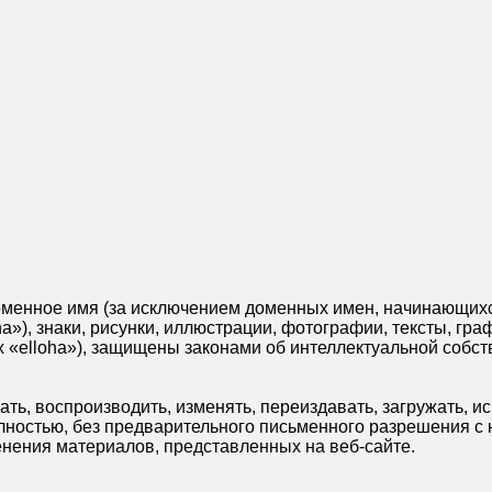
оменное имя (за исключением доменных имен, начинающихся
oha»), знаки, рисунки, иллюстрации, фотографии, тексты, гр
 «elloha»), защищены законами об интеллектуальной собст
ть, воспроизводить, изменять, переиздавать, загружать, и
полностью, без предварительного письменного разрешения с
енения материалов, представленных на веб-сайте.