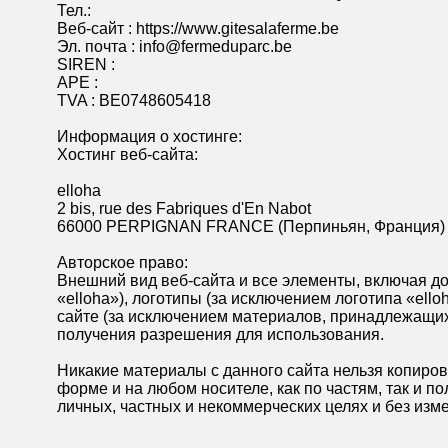
Тел.:
Веб-сайт : https://www.gitesalaferme.be
Эл. почта : info@fermeduparc.be
SIREN :
APE :
TVA : BE0748605418
Информация о хостинге:
Хостинг веб-сайта:
elloha
2 bis, rue des Fabriques d'En Nabot
66000 PERPIGNAN FRANCE (Перпиньян, Франция)
Авторское право:
Внешний вид веб-сайта и все элементы, включая д
«elloha»), логотипы (за исключением логотипа «ell
сайте (за исключением материалов, принадлежащих
получения разрешения для использования.
Никакие материалы с данного сайта нельзя копирова
форме и на любом носителе, как по частям, так и 
личных, частных и некоммерческих целях и без изм