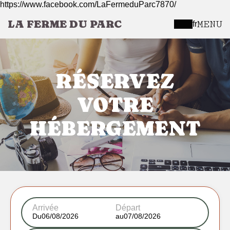
https://www.facebook.com/LaFermeduParc7870/
LA FERME DU PARC
MENU
fr
RÉSERVEZ
VOTRE
HÉBERGEMENT
Arrivée
Départ
Du
au