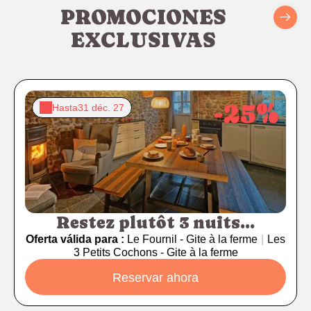
PROMOCIONES
EXCLUSIVAS
-25%
Hasta
31 déc. 27
Restez plutôt 3 nuits...
Oferta válida para :
Le Fournil - Gite à la ferme
|
Les
3 Petits Cochons - Gite à la ferme
Reservar ahora