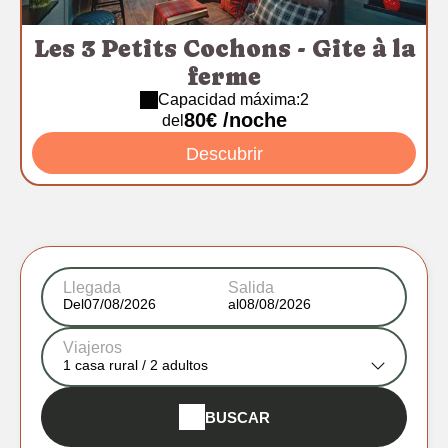
Les 3 Petits Cochons - Gite à la
ferme
Capacidad máxima:2
80€ /noche
del
Descubrir
Llegada
Salida
Del
al
Viajeros
1
casa rural /
2
adultos
BUSCAR