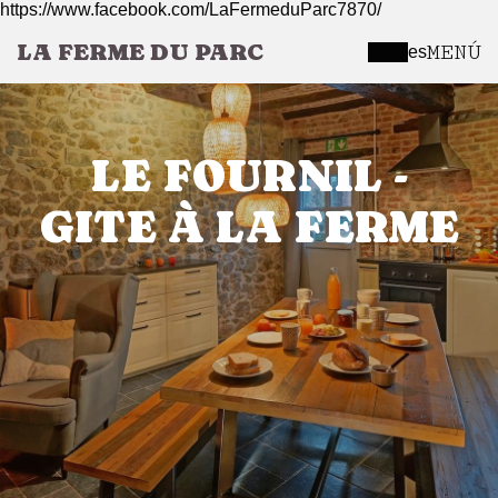
https://www.facebook.com/LaFermeduParc7870/
LA FERME DU PARC
MENÚ
es
LE FOURNIL -
GITE À LA FERME