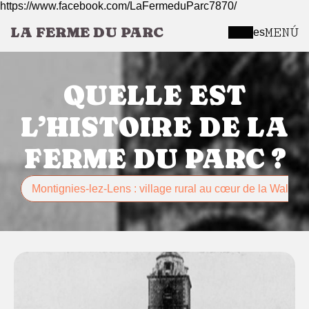
https://www.facebook.com/LaFermeduParc7870/
LA FERME DU PARC
MENÚ
es
QUELLE EST
L’HISTOIRE DE LA
FERME DU PARC ?
Montignies-lez-Lens : village rural au cœur de la Walloni