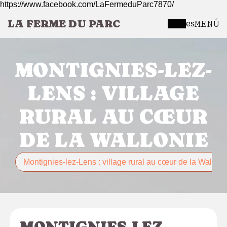
https://www.facebook.com/LaFermeduParc7870/
LA FERME DU PARC
MENÚ
es
MONTIGNIES-LEZ-
LENS : VILLAGE
RURAL AU CŒUR
DE LA WALLONIE
Montignies-lez-Lens : village rural au cœur de la Walloni
MONTIGNIES-LEZ-