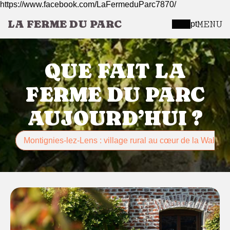
https://www.facebook.com/LaFermeduParc7870/
LA FERME DU PARC
MENU
pt
QUE FAIT LA
FERME DU PARC
AUJOURD’HUI ?
Montignies-lez-Lens : village rural au cœur de la Walloni