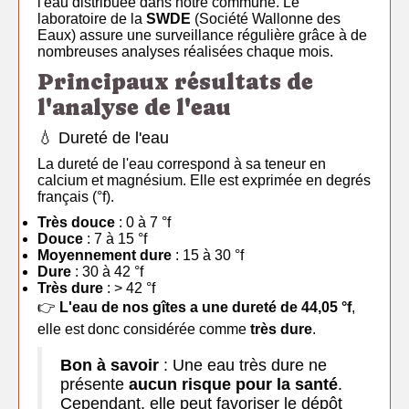
l'eau distribuée dans notre commune. Le
laboratoire de la
SWDE
(Société Wallonne des
Eaux) assure une surveillance régulière grâce à de
nombreuses analyses réalisées chaque mois.
Principaux résultats de
l'analyse de l'eau
💧 Dureté de l'eau
La dureté de l'eau correspond à sa teneur en
calcium et magnésium. Elle est exprimée en degrés
français (°f).
Très douce
: 0 à 7 °f
Douce
: 7 à 15 °f
Moyennement dure
: 15 à 30 °f
Dure
: 30 à 42 °f
Très dure
: > 42 °f
👉
L'eau de nos gîtes a une dureté de 44,05 °f
,
elle est donc considérée comme
très dure
.
Bon à savoir
: Une eau très dure ne
présente
aucun risque pour la santé
.
Cependant, elle peut favoriser le dépôt